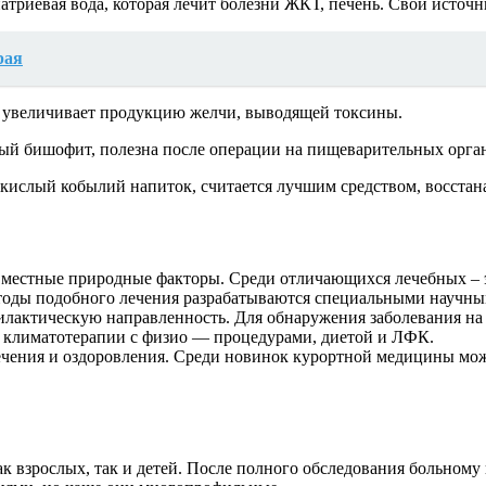
атриевая вода, которая лечит болезни ЖКТ, печень. Свои источ
рая
на увеличивает продукцию желчи, выводящей токсины.
ный бишофит, полезна после операции на пищеварительных орга
 кислый кобылий напиток, считается лучшим средством, восста
 местные природные факторы. Среди отличающихся лечебных – 
етоды подобного лечения разрабатываются специальными научн
филактическую направленность. Для обнаружения заболевания н
е климатотерапии с физио — процедурами, диетой и ЛФК.
чения и оздоровления. Среди новинок курортной медицины мож
к взрослых, так и детей. После полного обследования больному