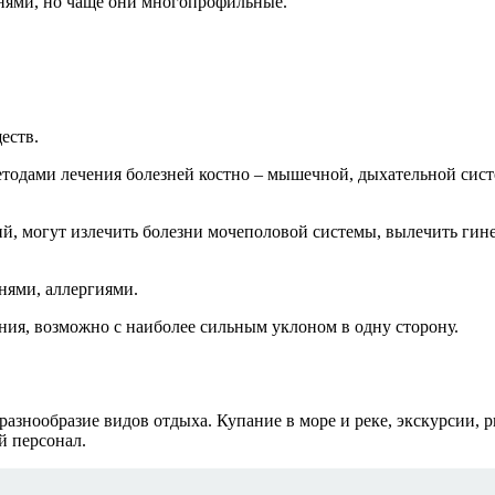
нями, но чаще они многопрофильные.
еств.
одами лечения болезней костно – мышечной, дыхательной систе
й, могут излечить болезни мочеполовой системы, вылечить гин
нями, аллергиями.
ания, возможно с наиболее сильным уклоном в одну сторону.
знообразие видов отдыха. Купание в море и реке, экскурсии, р
 персонал.