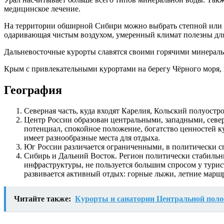
медицинское лечение.
На территории обширной Сибири можно выбрать степной или 
одаривающая чистым воздухом, умеренный климат полезны для 
Дальневосточные курорты славятся своими горячими минераль
Крым с привлекательными курортами на берегу Чёрного моря, 
География
Северная часть, куда входят Карелия, Кольский полуост
Центр России образован центральными, западными, сев
потенциал, спокойное положение, богатство ценностей к
имеет разнообразные места для отдыха.
Юг России различается ограниченными, в политически с
Сибирь и Дальний Восток. Регион политически стабильны
инфраструктуры, не пользуется большим спросом у турис
развивается активный отдых: горные лыжи, летние марш
Читайте также:
Курорты и санатории Центральной поло