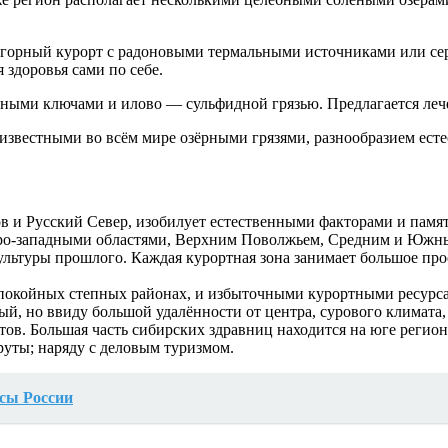
горный курорт с радоновыми термальными источниками или се
здоровья сами по себе.
ными ключами и илово — сульфидной грязью. Предлагается леч
известными во всём мире озёрными грязями, разнообразием ест
ров и Русский Север, изобилует естественными факторами и пам
еро-западными областями, Верхним Поволжьем, Средним и Южны
ультуры прошлого. Каждая курортная зона занимает большое пр
покойных степных районах, и избыточными курортными ресурса
й, но ввиду большой удалённости от центра, сурового климата,
тов. Большая часть сибирских здравниц находится на юге регио
руты; наряду с деловым туризмом.
сы России