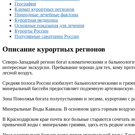
География
Климат курортных регионов
Природные лечебные факторы
Курортная медицина
Основные показания для лечения
Курорты России
Популярные санатории России
Описание курортных регионов
Северо-Западный регион богат климатическими и бальнеологи
интересные экскурсии. Пребывание хорошо для тех, кому прот
лесной воздух.
Средняя полоса России изобилует бальнеологическими и гряз
минеральный бассейн предоставляет подземную артезианскую л
Зона Поволжья богата полупустынями и лесами, курортами с 
Минеральные Воды Кавказа. В основном здесь горным воздухом
В Краснодарском крае почти все больные стараются сочетать 
привычной воды с минералами грязями, здесь есть редкие ило
Урал насчитывает больше всего типов минеральной воды. Так