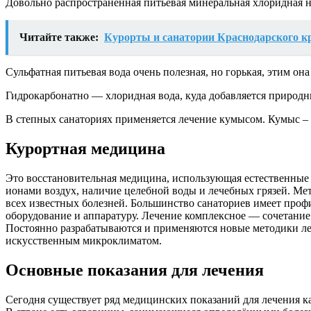
Довольно распространённая питьевая минеральная хлоридная н
Читайте также:
Курорты и санатории Краснодарского к
Сульфатная питьевая вода очень полезная, но горькая, этим о
Гидрокарбонатно — хлоридная вода, куда добавляется природ
В степных санаториях применяется лечение кумысом. Кумыс –
Курортная медицина
Это восстановительная медицина, использующая естественные
ионами воздух, наличие целебной воды и лечебных грязей. М
всех известных болезней. Большинство санаториев имеет про
оборудование и аппаратуру. Лечение комплексное — сочетани
Постоянно разрабатываются и применяются новые методики ле
искусственным микроклиматом.
Основные показания для лечения
Сегодня существует ряд медицинских показаний для лечения ка