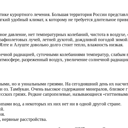
ктике курортного лечения. Большая территория России представ
ягкий удобный климат, к которому не требуется длительное при
е давление, нет температурных колебаний, чистота в воздухе, 
афиолетовых лучей, летней духотой, дождливой погодой зимой.
лте и Алуште довольно долго стоит тепло, влажность низкая.
чной радиацией, суточными колебаниями температур, слабым в
атмосфере, разреженный воздух, увеличение солнечной радиации
ными, но и униальными грязями. На сегодняшний день их насчи
 оз. Тамбукан. Очень высокое содержание минералов, близкое г
усских грязях. Редкие сапропелевые, называющиеся «гиттиевым
пами вод, а некоторых их них нет ни в одной другой стране.
ий.
ия.
 нервные расстройства.