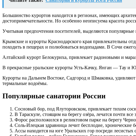
Читайте также:
Санатории и курорты Юга России
Большинство курортов находится в регионах, имеющих архите
достопримечательности. Но особенно неописуема красота рос
Учитывая предпочтения посетителей, выделяются популярные г
Крымские и курорты Краснодарского края привлекательны отд
походить в пещерах и полюбоваться водопадами. В Сочи ежего
Алтайский курорт Белокуриха, привлекает радоновыми и мара
В прекрасные уральские курорты Усть-Качку, Янган — Тау и 
Курорты на Дальнем Востоке, Садгород и Шмаковка, удивляют
термальные водоёмы.
Популярные санатории России
Сосновый бор, под Ялуторовском, привлекает тихим сос
В Тараскуле, стоящим на берегу озёра, лечатся почти вс
Форос расположился в реликтовом парке на берегу Черно
Соль-Илецкая здравница лечит бесплодие, хронические б
Ассы находится на юге Уральских гор посреди лесистых с