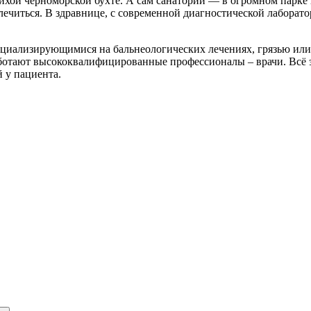
ихой черноморской бухте. А сам санаторий — в огромном парке 
длечиться. В здравнице, с современной диагностической лаборат
ециализирующимися на бальнеологических лечениях, грязью или
ботают высококвалифицированные профессионалы – врачи. Всё 
 у пациента.