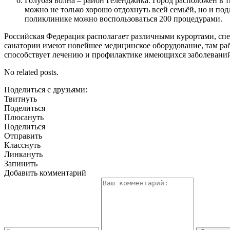
Голубая волна – район Геленджика. Город расположен в т
можно не только хорошо отдохнуть всей семьёй, но и по
поликлинике можно воспользоваться 200 процедурами.
Российская Федерация располагает различными курортами, сп
санатории имеют новейшее медицинское оборудование, там ра
способствует лечению и профилактике имеющихся заболеваний
No related posts.
Поделиться с друзьями:
Твитнуть
Поделиться
Плюсануть
Поделиться
Отправить
Класснуть
Линкануть
Запинить
Добавить комментарий