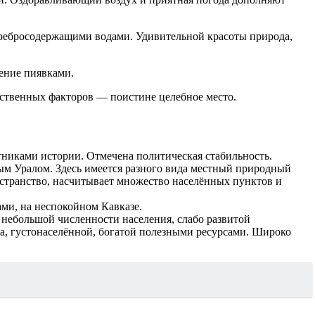
ребросодержащими водами. Удивительной красоты природа,
ение пиявками.
ественных факторов — поистине целебное место.
ятниками истории. Отмечена политическая стабильность.
м Уралом. Здесь имеется разного вида местный природный
остранство, насчитывает множество населённых пунктов и
ми, на неспокойном Кавказе.
 небольшой численности населения, слабо развитой
на, густонаселённой, богатой полезными ресурсами. Широко