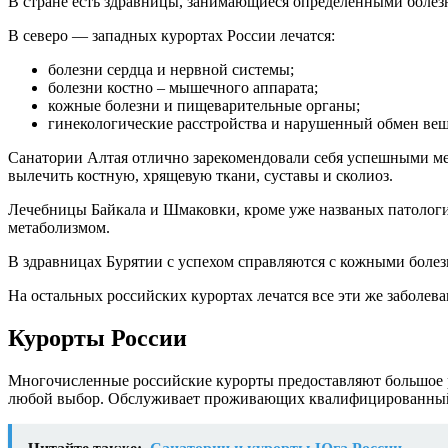
В стране есть здравницы, занимающиеся определёнными болез
В северо — западных курортах России лечатся:
болезни сердца и нервной системы;
болезни костно – мышечного аппарата;
кожные болезни и пищеварительные органы;
гинекологические расстройства и нарушенный обмен вещ
Санатории Алтая отлично зарекомендовали себя успешными мет
вылечить костную, хрящевую ткани, суставы и сколиоз.
Лечебницы Байкала и Шмаковки, кроме уже названых патологи
метаболизмом.
В здравницах Бурятии с успехом справляются с кожными болез
На остальных российских курортах лечатся все эти же заболев
Курорты России
Многочисленные российские курорты предоставляют большое ра
любой выбор. Обслуживает проживающих квалифицированный