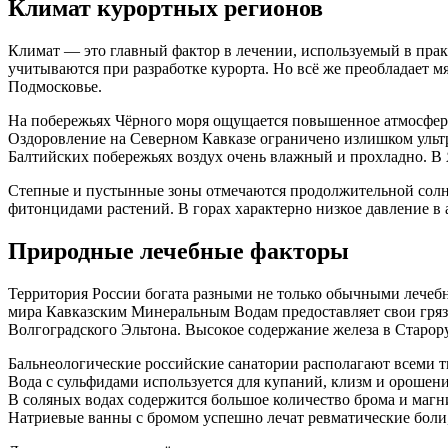
Климат курортных регионов
Климат — это главный фактор в лечении, используемый в пра
учитываются при разработке курорта. Но всё же преобладает м
Подмосковье.
На побережьях Чёрного моря ощущается повышенное атмосферно
Оздоровление на Северном Кавказе ограничено излишком ультр
Балтийских побережьях воздух очень влажный и прохладно. В Я
Степные и пустынные зоны отмечаются продолжительной солне
фитонцидами растений. В горах характерно низкое давление в 
Природные лечебные факторы
Территория России богата разными не только обычными лечеб
мира Кавказским Минеральным Водам предоставляет свои грязи
Волгоградского Эльтона. Высокое содержание железа в Старор
Бальнеологические российские санатории располагают всеми ти
Вода с сульфидами используется для купаний, клизм и орошен
В соляных водах содержится большое количество брома и магн
Натриевые ванны с бромом успешно лечат ревматические боли,