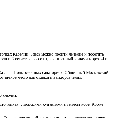
олках Карелии. Здесь можно пройти лечение и посетить
грязи и бромистые рассолы, насыщенный ионами морской и
 база – в Подмосковных санаториях. Обширный Московский
отличное место для отдыха и выздоровления.
0 ключей.
источниках, с морскими купаниями в тёплом море. Кроме
ми. Оздоравливающий воздух и приятная погода дополняют