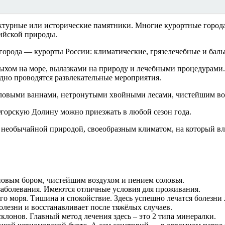
ктурные или исторические памятники. Многие курортные города
сийской природы.
орода — курорты России: климатические, грязелечебные и баль
ыхом на море, вылазками на природу и лечебными процедурами.
дно проводятся развлекательные мероприятия.
ловыми ваннами, нетронутыми хвойными лесами, чистейшим воз
Югорскую Долину можно приезжать в любой сезон года.
 необычайной природой, своеобразным климатом, на который в
новым бором, чистейшим воздухом и пением соловья.
е заболевания. Имеются отличные условия для проживания.
го моря. Тишина и спокойствие. Здесь успешно лечатся болезни
олезни и восстанавливает после тяжёлых случаев.
клонов. Главный метод лечения здесь – это 2 типа минералки.