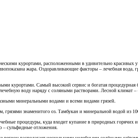
ческими курортами, расположенными в удивительно красивых уг
ивопоказана жара. Оздоравливающие факторы – лечебная вода, 
евыми курортами. Самый высокий сервис и богатая процедурная
ечебную воду наряду с соляными растворами. Лесной климат – 
разными минеральными водами и всеми видами грязей.
, грязями знаменитого оз. Тамбукан и минеральной водой из 10
лечебные процедуры, куда входит купание в природных горячих 
во – сульфидные отложения.
же регион располагает несколькими целебными солёными озёра